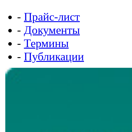
-
Прайс-лист
-
Документы
-
Термины
-
Публикации